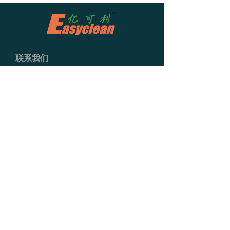
联系我们
浙江省嘉兴市平湖市曹桥街道龙安路885
号
+86 189 6633 3071
sales@ectdu.com
浙江亿可利环保科技有限公司
上海亿可利生态科技有限公司
无锡亿可利环保装备有限公司
版权所有 ©  2019-2023
浙江亿可利环保科技有限
公司
版权所有：
浙江亿可利环保科技有限公司