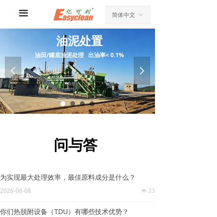
끀
简体中文
ꀅ
油泥处置
油田/罐底油泥处理 出油率< 0.1%
넳
넲
问与答
为实现最大处理效率，最佳原料成分是什么？
2026-06-08
23
넶
你们热脱附设备（TDU）有哪些技术优势？